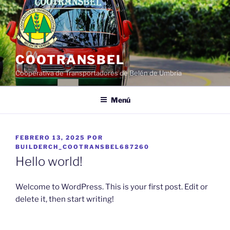
Saltar
al
contenido
COOTRANSBEL
Cooperativa de Transportadores de Belén de Umbría
Menú
PUBLICADO
FEBRERO 13, 2025
POR
EL
BUILDERCH_COOTRANSBEL687260
Hello world!
Welcome to WordPress. This is your first post. Edit or
delete it, then start writing!