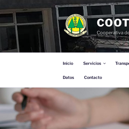
Saltar
al
contenido
COO
Cooperativa de
Inicio
Servicios
Transp
Datos
Contacto